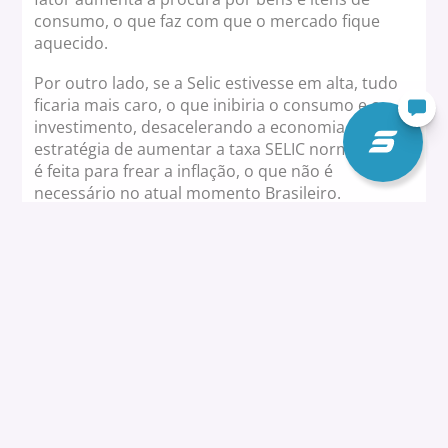
consumo, o que faz com que o mercado fique
aquecido.
Por outro lado, se a Selic estivesse em alta, tudo
ficaria mais caro, o que inibiria o consumo e o
investimento, desacelerando a economia. A
estratégia de aumentar a taxa SELIC normalmente
é feita para frear a inflação, o que não é
necessário no atual momento Brasileiro.
Na última reunião do COPOM foi decidido que a
taxa terá o índice registrado em 5,5% — o menor
índice histórico.
Como ficam meus investimentos e aplicações?
Importante lembrar que com a queda nos juros,
caem também as aplicações e rendimentos
bancários, o que faz com que o retorno sobre o