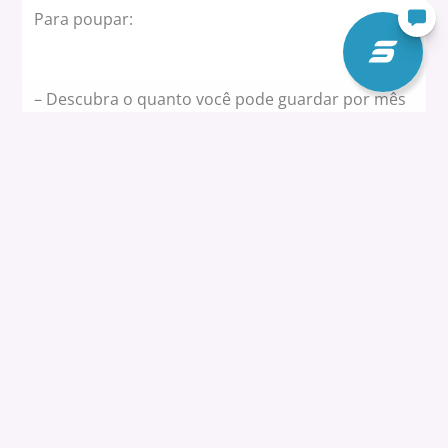
Para poupar:
– Descubra o quanto você pode guardar por mês
sem passar dificuldades
– Desenvolva uma planilha, anote as receitas e as
despesas
– Faça projeções dos valores para o semestre
Esse será seu fluxo de caixa, informação essencial
para as opções que apresentaremos ao longo do
artigo. Anote bem: o seu controle financeiro é
uma obrigação se você deseja comprar um
apartamento.