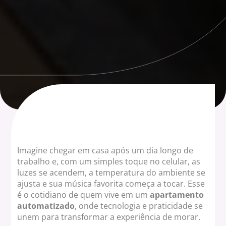
Imagine chegar em casa após um dia longo de
trabalho e, com um simples toque no celular, as
luzes se acendem, a temperatura do ambiente se
ajusta e sua música favorita começa a tocar. Esse
é o cotidiano de quem vive em um
apartamento
automatizado
, onde tecnologia e praticidade se
unem para transformar a experiência de morar.