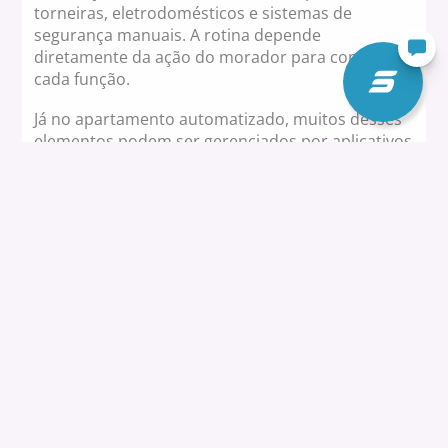
torneiras, eletrodomésticos e sistemas de
segurança manuais. A rotina depende
diretamente da ação do morador para controlar
cada função.
Já no apartamento automatizado, muitos desses
elementos podem ser gerenciados por aplicativos
ou assistentes virtuais, permitindo, por exemplo,
acender luzes, ajustar o ar-condicionado ou
trancar portas à distância.
Enquanto a simplicidade é característica do
apartamento tradicional, a praticidade e o
controle remoto definem o automatizado.
É importante entender que, para além do
conforto, a
automação residencial
pode impactar
a eficiência energética e a segurança, oferecendo
benefícios que vão além do básico.