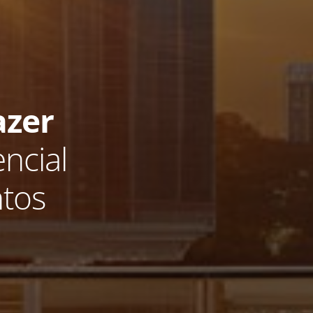
azer
ncial
tos