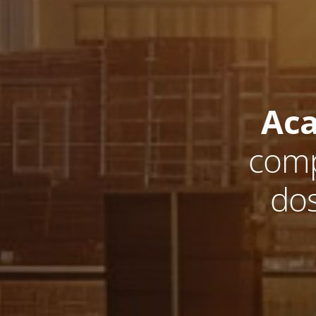
Aca
comp
do