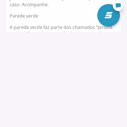
caso. Acompanhe.
Parede verde
A parede verde faz parte dos chamados “Jardins
verticais” e está em grande destaque atualmente,
pois além de bonitos, eles ajudam a promover o
isolamento térmico em praticamente todos os
ambientes.
A solução parte de uma estrutura instalada
próxima à parede – de ambientes externos ou
internos – na qual ficam dispostas as plantas
orgânicas. O jardim pode ser montado de
diversas maneiras em qualquer local que recebe
iluminação (mesmo que indireta), mas precisa de
alguns cuidados para maior durabilidade das
plantas, por exemplo:
Para ambientes externos (com maior incidência
solar), recomendamos utilizar plantas mais