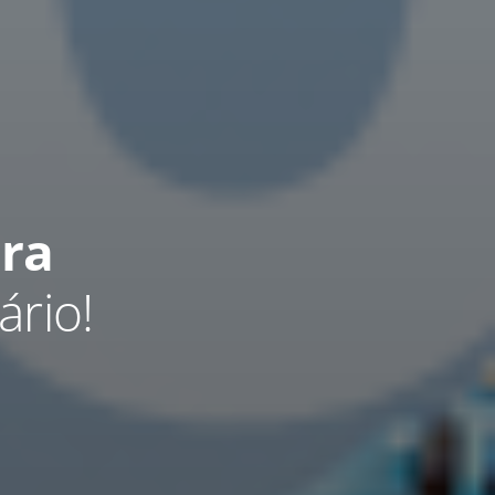
ara
ário!